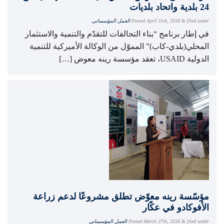
24 بلدية واتحاد بلديات
filed under
&
April 11th, 2018
Posted
العمل المؤسساتي
.
في إطار برنامج “بناء التحالفات للتقدّم والتنمية والاستثمار
المحلي(بلدي-كاب)” المموّل من الوكالة الأميركية للتنمية
الدولية USAID، تعقد مؤسسة رينه معوض […]
مؤسّسة رينه معوّض تطلق مشروعًا لدعم زراعة
الأفوكادو في عكّار
filed under
&
March 27th, 2018
Posted
العمل المؤسساتي
.