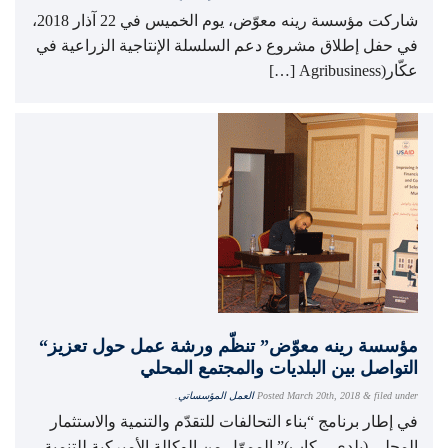
شاركت مؤسسة رينه معوّض، يوم الخميس في 22 آذار 2018،
في حفل إطلاق مشروع دعم السلسلة الإنتاجية الزراعية في
عكّار(Agribusiness […]
“مؤسسة رينه معوّض” تنظّم ورشة عمل حول تعزيز
التواصل بين البلديات والمجتمع المحلي
filed under
&
March 20th, 2018
Posted
العمل المؤسساتي
.
في إطار برنامج “بناء التحالفات للتقدّم والتنمية والاستثمار
المحلي (بلدي – كاب)” المموّل من الوكالة الأميركية للتنمية