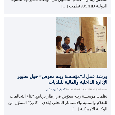
الدولية USAID، نظمت […]
ورشة عمل لـ”مؤسسة رينه معوض” حول تطوير
الإدارة الداخلية والمالية للبلديات
filed under
&
March 19th, 2018
Posted
العمل المؤسساتي
.
نظمت مؤسسة ​رينه معوّض​ في إطار برنامج “بناء التحالفات
للتقدّم والتنمية والاستثمار المحلي (بلدي – كاب)” المموّل من
​الوكالة الأميركية […]