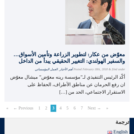
معوّض من عكار: لتطوير الزراعة وتأمين الأسواق…
والسفير الهولندي: التغيير الحقيقي يبدأ من الداخل
filed under
&
February 18th, 2018
Posted
أهم الأخبار
,
العمل المؤسساتي
.
أكّد الرئيس التنفيذي لـ”مؤسسة رينه معوّض” ميشال معوّض
ان رفع الحرمان عن مناطق الأطراف، الحفاظ على
الاستقرار الاجتماعي، الحد من […]
«
← Previous
1
2
3
4
5
6
7
Next →
»
ترجمة
English