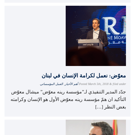
معوّض: نعمل لكرامة الإنسان في لبنان
filed under
&
March 5th, 2018
Posted
أهم الأخبار
,
العمل المؤسساتي
.
جدّد المدير التنفيذي لـ”مؤسسة رينه معوّض” ميشال معوّض
التأكيد ان همّ مؤسسة رينه معوّض الأول هو الإنسان وكرامته
بغض النظر […]