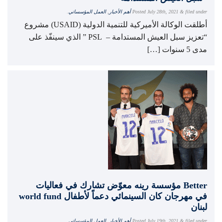
filed under
&
July 28th, 2021
Posted
أهم الأخبار
,
العمل المؤسساتي
.
أطلقت الوكالة الأميركية للتنمية الدولية (USAID) مشروع
“تعزيز سبل العيش المستدامة – PSL ” الذي سينفّذ على
مدى 5 سنوات […]
مؤسسة رينه معوّض تشارك في فعاليات Better
world fund في مهرجان كان السينمائي دعماً لأطفال
لبنان
filed under
&
July 19th, 2021
Posted
أهم الأخبار
,
العمل المؤسساتي
.