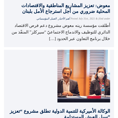
معوض: تعزيز المشاريع المناطقية والاقتصادات
المحلية ضروري من أجل استرجاع الأمل بلبنان
filed under
&
July 31st, 2021
Posted
أهم الأخبار
,
العمل المؤسساتي
.
أطلقت مؤسسة رينه معوض مشروع دعم فرص الاقتصاد
الدائري للتوظيف والاندماج الاجتماعيّ “سیرکلز” المنفّذ من
خلال برنامج التعاون عبر الحدود […]
الوكالة الأميركية للتنمية الدولية تطلق مشروع “تعزيز
سبل العيش المستدامة”