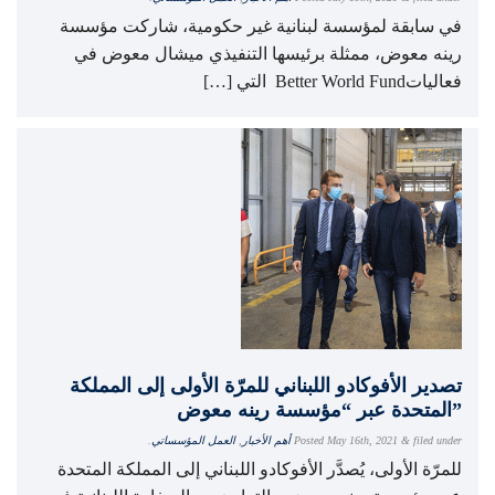
في سابقة لمؤسسة لبنانية غير حكومية، شاركت مؤسسة
رينه معوض، ممثلة برئيسها التنفيذي ميشال معوض في
فعالياتBetter World Fund التي […]
تصدير الأفوكادو اللبناني للمرّة الأولى إلى المملكة
المتحدة عبر “مؤسسة رينه معوض”
filed under
&
May 16th, 2021
Posted
أهم الأخبار
,
العمل المؤسساتي
.
للمرّة الأولى، يُصدَّر الأفوكادو اللبناني إلى المملكة المتحدة