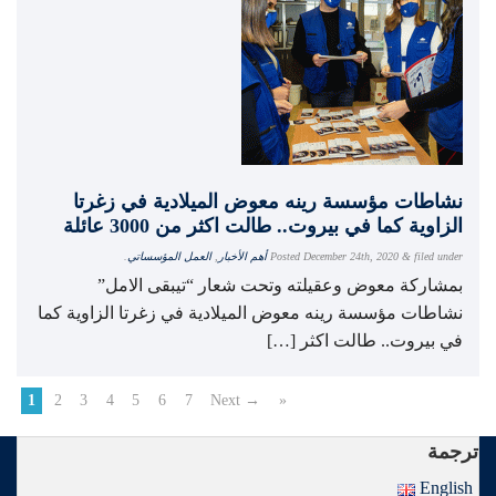
نشاطات مؤسسة رينه معوض الميلادية في زغرتا
الزاوية كما في بيروت.. طالت اكثر من 3000 عائلة
filed under
&
December 24th, 2020
Posted
أهم الأخبار
,
العمل المؤسساتي
.
بمشاركة معوض وعقيلته وتحت شعار “تيبقى الامل”
نشاطات مؤسسة رينه معوض الميلادية في زغرتا الزاوية كما
في بيروت.. طالت اكثر […]
1
2
3
4
5
6
7
Next →
»
ترجمة
English