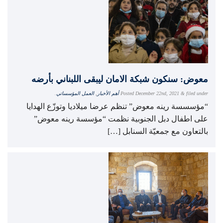
معوض: سنكون شبكة الامان ليبقى اللبناني بأرضه
filed under
&
December 22nd, 2021
Posted
أهم الأخبار
,
العمل المؤسساتي
.
“مؤسسسة رينه معوض” تنظم عرضا ميلاديا وتوزّع الهدايا
على اطفال دبل الجنوبية نظمت “مؤسسة رينه معوض”
بالتعاون مع جمعيّة السنابل […]