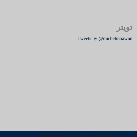
تويتر
Tweets by @michelmoawad
Copyright Michel Moawad - Powered by
Revotips