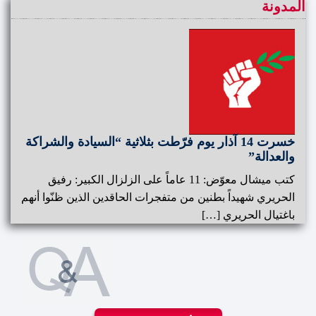
المدونة
خسرت 14 آذار يوم فرّطت بثلاثية “السيادة والشراكة
والعدالة”
كتب ميشال معوّض: 11 عاماً على الزلزال الكبير: رفيق
الحريري شهيداً بطنين من متفجرات الحاقدين الذين ظنّوا أنهم
باغتيال الحريري […]