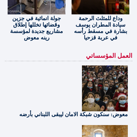
وداع للمثلث الرحمة
جولة انمائية في جزين
سيادة المطران يوسف
وقضائها تخللها إطلاق
بشارة في مسقط رأسه
مشاريع جديدة لمؤسسة
في عربة قزحيا
رينه معوض
العمل المؤسساتي
معوض: سنكون شبكة الامان ليبقى اللبناني بأرضه