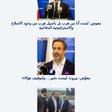
معوض: لست أنا من هرب بل باسيل هرب من وعود الاصلاح
والاستراتيجية الدفاعية
معوّض: بيروت ليست بخير… ولتوقيف هؤلاء!