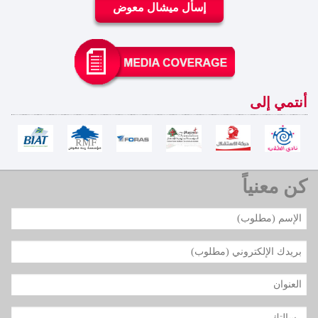
إسأل ميشال معوض
أنتمي إلى
كن معنياً
سؤال وجواب