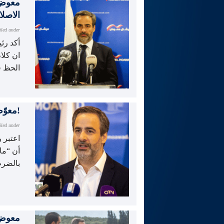
معوض:
الاصلا
iled under
أكد رئ
ان كلا
الحظ ق
معوّض: بيروت ليست بخير… ولتوقيف هؤلاء!
iled under
اعتبر 
أن “ما
بالضر
معوض: