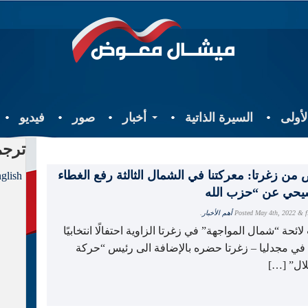
أولى
السيرة الذاتية
أخبار
صور
فيديو
ترجم
ن زغرتا: معركتنا في الشمال الثالثة رفع الغطاء
glish
f
&
May 4th, 2022
Posted
أهم الأخبار
.
ائحة “شمال المواجهة” في زغرتا الزاوية احتفالًا انتخابيًا
 في مجدليا – زغرتا حضره بالإضافة الى رئيس “حركة
لال” […]