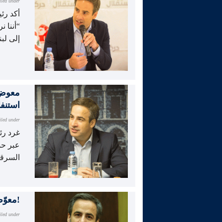
iled under
أكد رئ
“أننا 
إلى لب
معوض:
استنفا
iled under
غرد رئ
عبر حس
السرقة
معوّض في ذكرى اغتيال لقمان سليم: سننتصر!
iled under