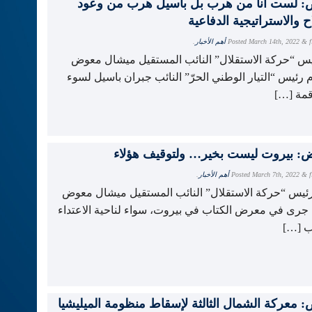
 لست أنا من هرب بل باسيل هرب من وعود
ح والاستراتيجية الدفاعية
f
&
March 14th, 2022
Posted
أهم الأخبار
.
يس “حركة الاستقلال” النائب المستقيل ميشال معوض
م رئيس “التيار الوطني الحرّ” النائب جبران باسيل لسوء
مة […]
f
&
March 7th, 2022
Posted
أهم الأخبار
.
رئيس “حركة الاستقلال” النائب المستقيل ميشال معوض
 جرى في معرض الكتاب في بيروت، سواء لناحية الاعتداء
ب […]
 معركة الشمال الثالثة لإسقاط منظومة الميليشيا