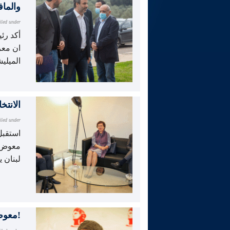
والمافي
iled under
أكد رئ
ان معر
الميليش
الانتخ
iled under
استقبل
معوض ف
لبنان ي
معوض عن منصة “الصحة”: لتحقيق فوري وشامل!