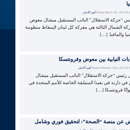
ا
f
&
March 5th, 2022
Posted
أهم الأخبار
.
يس “حركة الاستقلال” النائب المستقيل ميشال معوض
كة الشمال الثالثة هي معركة كل لبنان لإسقاط منظومة
يا والمافيا. […]
ابات النيابية بين معوض وفرونتسكا
f
&
February 25th, 2022
Posted
أهم الأخبار
.
 رئيس “حركة الاستقلال” النائب المستقيل ميشال
ي دارته في بعبدا المنسّقة الخاصة للأمم المتحدة في
وانّا فرونتسكا […]