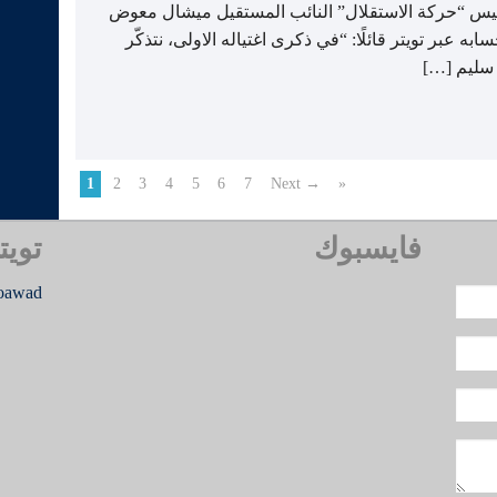
يس “حركة الاستقلال” النائب المستقيل ميشال معوض
به عبر تويتر قائلًا: “في ذكرى اغتياله الاولى، نتذكّر
سليم […]
1
2
3
4
5
6
7
Next →
»
فايسبوك
تويت
oawad