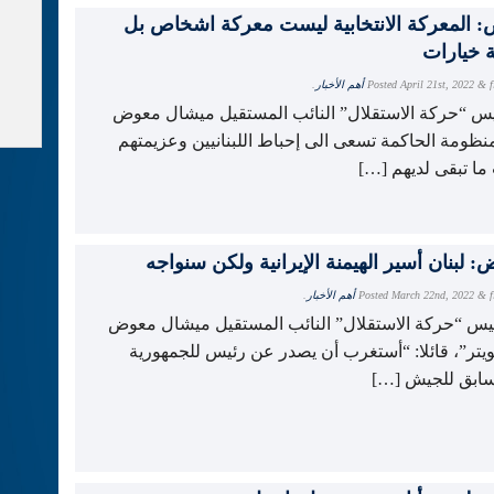
 المعركة الانتخابية ليست معركة اشخاص بل
 خيارات
f
&
April 21st, 2022
Posted
أهم الأخبار
.
يس “حركة الاستقلال” النائب المستقيل ميشال معوض
منظومة الحاكمة تسعى الى إحباط اللبنانيين وعزيمتهم
ا تبقى لديهم […]
f
&
March 22nd, 2022
Posted
أهم الأخبار
.
ئيس “حركة الاستقلال” النائب المستقيل ميشال معوض
ويتر”، قائلا: “أستغرب أن يصدر عن رئيس للجمهورية
سابق للجيش […]