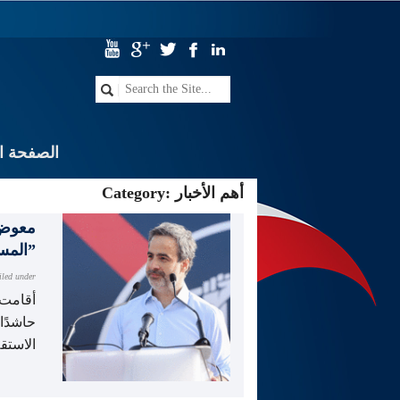
الصفحة ال
أهم الأخبار
Category:
معوض م
المسيحي عن “حزب الله”
iled under
أقامت ل
حاشدًا
الاستق