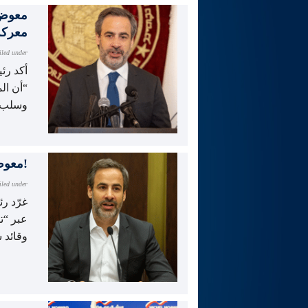
معوض:
معركة
iled under
أكد رئ
“أن ال
وسلب م
معوض: لبنان أسير الهيمنة الإيرانية ولكن سنواجه!
iled under
غرّد ر
عبر “ت
وقائد 