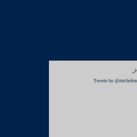
ر
Tweets by @michelm