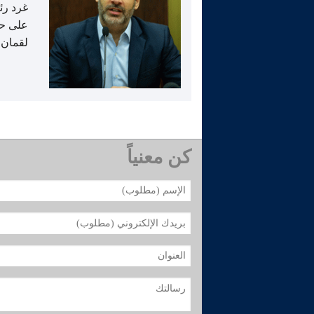
غرد رئ
على حسا
لقمان 
كن معنياً