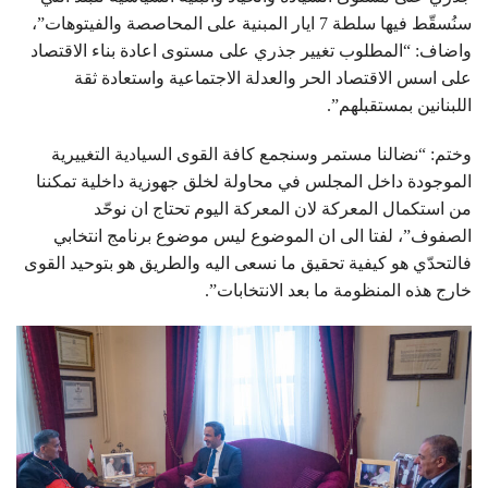
سنُسقّط فيها سلطة 7 ايار المبنية على المحاصصة والفيتوهات”،
واضاف: “المطلوب تغيير جذري على مستوى اعادة بناء الاقتصاد
على اسس الاقتصاد الحر والعدلة الاجتماعية واستعادة ثقة
اللبنانين بمستقبلهم”.
وختم: “نضالنا مستمر وسنجمع كافة القوى السيادية التغييرية
الموجودة داخل المجلس في محاولة لخلق جهوزية داخلية تمكننا
من استكمال المعركة لان المعركة اليوم تحتاج ان نوحّد
الصفوف”، لفتا الى ان الموضوع ليس موضوع برنامج انتخابي
فالتحدّي هو كيفية تحقيق ما نسعى اليه والطريق هو بتوحيد القوى
خارج هذه المنظومة ما بعد الانتخابات”.