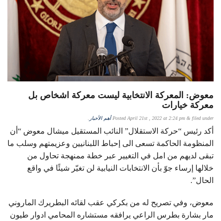
معوض: المعركة الانتخابية ليست معركة اشخاص بل
معركة خيارات
filed under
&
April 21st , 2022 at 2:24 pm
Posted
أهم الأخبار
.
أكد رئيس “حركة الاستقلال” النائب المستقيل ميشال معوض “أن
المنظومة الحاكمة تسعى الى إحباط اللبنانيين وعزيمتهم وسلب ما
تبقى لديهم من امل في التغيير عبر خطة ممنهجة تحاول من
خلالها إرساء جوّ بأن الانتخابات النيابية لن تغيّر شيئًا في واقع
الحال”.
معوض، وفي تصريح له من بكركي عقب لقائه البطريرك الماروني
مار بشارة بطرس الراعي يرافقه مستشاره المحامي ادوار طيون