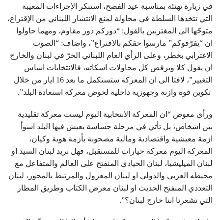
في زيارة تهنئة بمناسبة عيد الفصح، استنكر الإجراءات المعيبة
التي تتخذها السلطة في محاولة لمنع الانتشار اللبناني من الإقتراع،
متوجّها الى المغتربين بالقول: “دوركم دور مقاوم، ومهما حاولوا
ان “يقرّفوكم” مارسوا حقكم بالاقتراع”، واضاف: “الصوت
الاغترابي بخطر، وعلى الرأي العام اللبناني الحرّ في لبنان والخارج
ان يقول كلا ويرفض كل محاولات اسكاته، فالانتخابات اساس
التغيير”، لافتا الى ان المعركة ستستكمل ما بعد 16 ايار من خلال
تكوين قوة وازنة وجهوزية داخلية لخوض معركة استعادة البلد”.
ورأى معوض “ان المعركة الانتخابية اليوم ليست معركة تقليدية
بين اشخاص، بل تأتي في مرحلة حساسة يعيش فيها البلد اسوأ
ازمة معيشية واقتصادية ومالية مصحوبة بأزمة هوية وكيان،
المعركة اليوم معركة خيارات للمستقبل، فهل نريد لبنان السيد او
لبنان الميليشيا، لبنان الحيادي المنفتح على العالم والمتفاعل مع
محيطه العربي والدولي او لبنان المعزول والمرتبط بالمحور، لبنان
التعددي المنفتح الحديث او لبنان معرض الكتاب وطريق المطار
التي تشعرنا اننا خارج لبنان؟”.