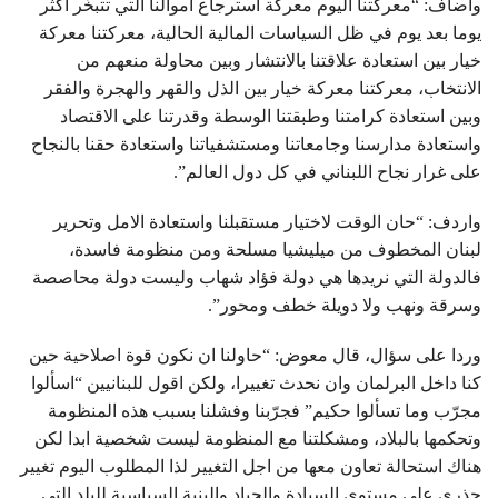
واضاف: “معركتنا اليوم معركة استرجاع أموالنا التي تتبخّر اكثر
يوما بعد يوم في ظل السياسات المالية الحالية، معركتنا معركة
خيار بين استعادة علاقتنا بالانتشار وبين محاولة منعهم من
الانتخاب، معركتنا معركة خيار بين الذل والقهر والهجرة والفقر
وبين استعادة كرامتنا وطبقتنا الوسطة وقدرتنا على الاقتصاد
واستعادة مدارسنا وجامعاتنا ومستشفياتنا واستعادة حقنا بالنجاح
على غرار نجاح اللبناني في كل دول العالم”.
واردف: “حان الوقت لاختيار مستقبلنا واستعادة الامل وتحرير
لبنان المخطوف من ميليشيا مسلحة ومن منظومة فاسدة،
فالدولة التي نريدها هي دولة فؤاد شهاب وليست دولة محاصصة
وسرقة ونهب ولا دويلة خطف ومحور”.
وردا على سؤال، قال معوض: “حاولنا ان نكون قوة اصلاحية حين
كنا داخل البرلمان وان نحدث تغييرا، ولكن اقول للبنانيين “اسألوا
مجرّب وما تسألوا حكيم” فجرّبنا وفشلنا بسبب هذه المنظومة
وتحكمها بالبلاد، ومشكلتنا مع المنظومة ليست شخصية ابدا لكن
هناك استحالة تعاون معها من اجل التغيير لذا المطلوب اليوم تغيير
جذري على مستوى السيادة والحياد والبنية السياسية للبلد التي