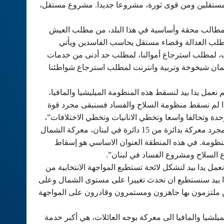
ن مستقلين ومن قوى ثورة، مشروعا جديدا. مشروع مستقل،
لدينا مطالب محقة وأساسية في هذا البلد، من مطلب العيش
طلب العدالة وقضاء مستقل يحاسب الفاسدين ويأتي
روت، لمطلب استرجاع أموالنا، لمطلب حد أدنى من خدمات
مان شيخوخة وتربية وانترنت لمطلب استرجاع شواطئنا
عمل يدا بيد لنسقط هذه المنظومة الميليشيا والمافيا،
 لم نسقط منظومة السلاح والفساد فسنبقى مجرد قوة
ة وتحالفا واسعا وتخطي الانانيات وتخطي الاختلافات”،
لافتاً الى ان “معركة الشمال الثالثة ليست مجرد معركة بدائرة من 15 دائرة في لبنان، معركة الشمال
منظومة. في هذه المنطقة العنوان الاساسي هو إسقاط
السلاح ومشروع الفساد في لبنان”.
مل يدا بيد لنشكل لائحة تستطيع المواجهة الانتخابية من
ا بيد سنستطيع ان نحدث تغييرا على مستوى الشمال وعلى
ن ملتزمون بها جاهزون ومستمرون وقادرون على المواجهة
يلشيا والمافيا الى معركة بوجه العائلات، هي أكبر خدمة