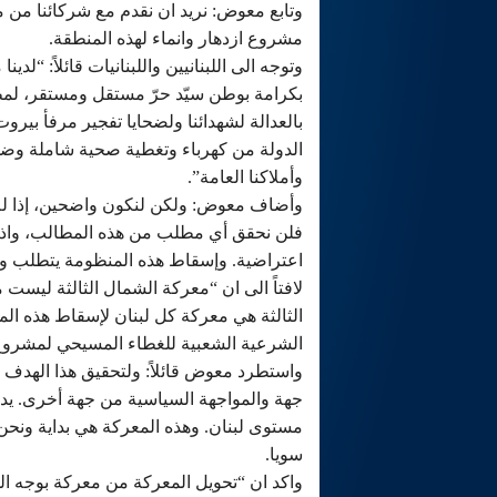
وتابع معوض: نريد ان نقدم مع شركائنا م
مشروع ازدهار وانماء لهذه المنطقة.
وتوجه الى اللبنانيين واللبنانيات قائلاً: “
بكرامة بوطن سيّد حرّ مستقل ومستقر، لم
بالعدالة لشهدائنا ولضحايا تفجير مرفأ بي
الدولة من كهرباء وتغطية صحية شاملة وض
وأملاكنا العامة”.
وأضاف معوض: ولكن لنكون واضحين، إذا لم ن
فلن نحقق أي مطلب من هذه المطالب، واذا
اعتراضية. وإسقاط هذه المنظومة يتطلب وحد
الثالثة هي معركة كل لبنان لإسقاط هذه ال
الشرعية الشعبية للغطاء المسيحي لمشروع 
واستطرد معوض قائلاً: ولتحقيق هذا الهدف نع
جهة والمواجهة السياسية من جهة أخرى. يد
مستوى لبنان. وهذه المعركة هي بداية ونح
سويا.
واكد ان “تحويل المعركة من معركة بوجه الم