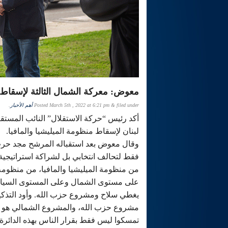
معوض: معركة الشمال الثالثة لإسقاط م
filed under
&
March 5th , 2022 at 6:21 pm
Posted
أهم الأخبار
.
أكد رئيس “حركة الاستقلال” النائب المست
لبنان لإسقاط منظومة الميليشيا والمافيا.
وقال معوض بعد استقباله المرشح مجد حرب ف
فقط لتحالف انتخابي بل لشراكة استراتيج
من منظومة الميليشيا والمافيا، من منظومة 
على مستوى الشمال وعلى المستوى السياسي
يغطي سلاح ومشروع حزب الله. وأود التذكي
مشروع حزب الله، والمشروع الشمالي هو 
تمسكوا ليس فقط بقرار الناس بهذه الدائرة، 