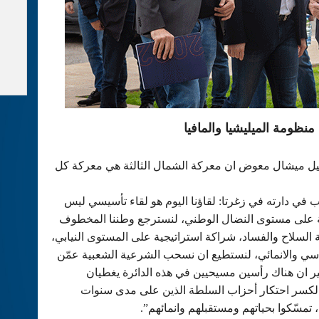
نظومة الميليشيا والمافيا
قيل ميشال معوض ان معركة الشمال الثالثة هي معركة كل
ي دارته في زغرتا: لقاؤنا اليوم هو لقاء تأسيسي ليس
ية على مستوى النضال الوطني، لنسترجع وطننا المخطوف
السلاح والفساد، شراكة استراتيجية على المستوى النيابي،
 والانمائي، لنستطيع ان نسحب الشرعية الشعبية عمّن
ر ان هناك رأسين مسيحيين في هذه الدائرة يغطيان
لكسر احتكار أحزاب السلطة الذين على مدى سنوات
تمسّكوا بحياتهم ومستقبلهم وانمائهم”.