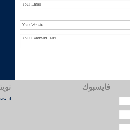
فايسبوك
تويت
oawad