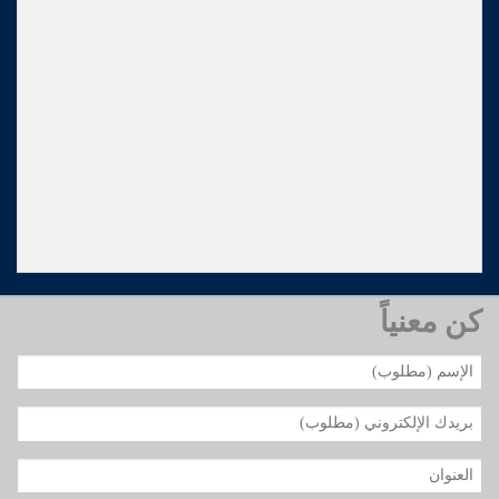
كن معنياً