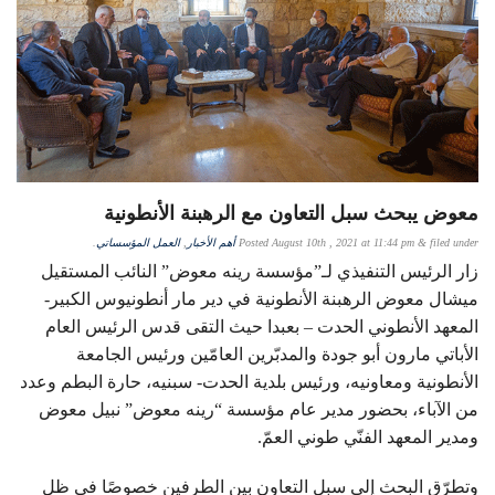
معوض يبحث سبل التعاون مع الرهبنة الأنطونية
filed under
&
August 10th , 2021 at 11:44 pm
Posted
أهم الأخبار
,
العمل المؤسساتي
.
زار الرئيس التنفيذي لـ”مؤسسة رينه معوض” النائب المستقيل
ميشال معوض الرهبنة الأنطونية في دير مار أنطونيوس الكبير-
المعهد الأنطوني الحدت – بعبدا حيث التقى قدس الرئيس العام
الأباتي مارون أبو جودة والمدبّرين العامّين ورئيس الجامعة
الأنطونية ومعاونيه، ورئيس بلدية الحدت- سبنيه، حارة البطم وعدد
من الآباء، بحضور مدير عام مؤسسة “رينه معوض” نبيل معوض
ومدير المعهد الفنّي طوني العمّ.
وتطرّق البحث إلى سبل التعاون بين الطرفين خصوصًا في ظل