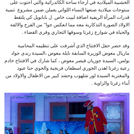
الخشبية الميلادية في أرجاء ساحة الكاتدرائية والتي احتوت على
منتوجات ميلادية صنعها النساء اللواتي يعملن ضمن مشروع تنمية
قدرات المرأة الريفية اضافة لبيت خاص ل بابانويل كي يلتقط
الاولاد الصورة التذكارية معه مما انعكس جوا” من الفرح والالفة
والحياة في شوارع زغرتا وسوقها التجاري وقرى القضاء .
وقد حضر حفل الافتتاح الذي أشرفت على تنظيمه المحامية
ماريال معوض الوزيرة السابقة نايلة معوض ،السيدة رندى جواد
بولس، السيدة جوزيان قيصر معوض ، كما شارك في الافتتاح خادم
رعية زغرتا اهدن الخوري اسطفان فرنجية والخوي حنا عبود
والمغتربة السيدة لور شلهوب وحشد كبير من الاطفال والاولاد من
أبناء زغرتا والزاوية .