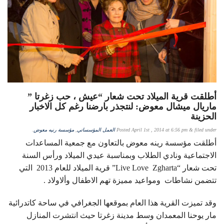
أطلقت قرية الميلاد تحت شعار “عيش ، حب زغرتا ”
ماريال ميشال معوض: لنتجذر بارضنا رغم كل الاخبار
الحزينة
filed under
&
April 1st , 2014 at 6:56 pm
Posted
العمل المؤسساتي
,
مؤسسة رنيه معوض
.
أطلقت مؤسسة رينه معوض بالتعاون مع جمعية المساعدات
الاجتماعية ونادي الطلاب وبمناسبة عيدي الميلاد ورأس السنة
تحت شعار “Live Love Zgharta” قرية الميلاد للعام 2013 التي
تتضمن نشاطات ومواعيد مميزة تهم الاطفال وألاولاد .
وقد تميزت القرية هذا العام بموقعها الجغرافي في ساحة كاتدرائية
مار يوحنا المعمدان وسط مدينة زغرتا حيث انتشرت المنازل