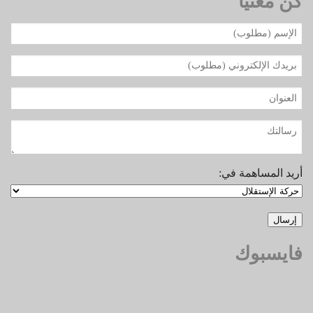
كن معنياً
أريد المساهمة في:
فايسبوك