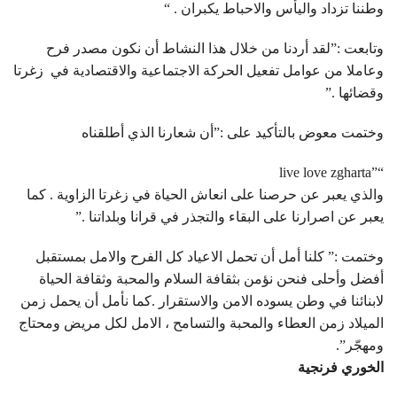
وطننا تزداد واليأس والاحباط يكبران . “
وتابعت :”لقد أردنا من خلال هذا النشاط أن نكون مصدر فرح
وعاملا من عوامل تفعيل الحركة الاجتماعية والاقتصادية في زغرتا
وقضائها .”
وختمت معوض بالتأكيد على :”أن شعارنا الذي أطلقناه
“”live love zgharta
والذي يعبر عن حرصنا على انعاش الحياة في زغرتا الزاوية . كما
يعبر عن اصرارنا على البقاء والتجذر في قرانا وبلداتنا .”
وختمت :” كلنا أمل أن تحمل الاعياد كل الفرح والامل بمستقبل
أفضل وأحلى فنحن نؤمن بثقافة السلام والمحبة وثقافة الحياة
لابنائنا في وطن يسوده الامن والاستقرار .كما نأمل أن يحمل زمن
الميلاد زمن العطاء والمحبة والتسامح ، الامل لكل مريض ومحتاج
ومهجّر”.
الخوري فرنجية