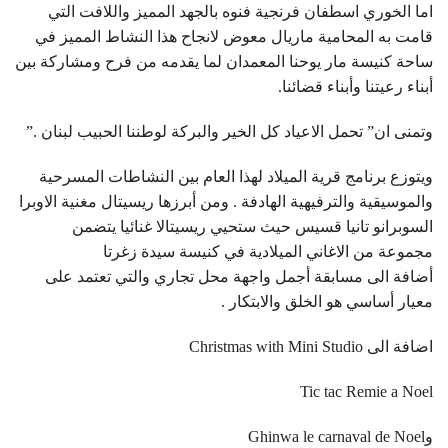
اما الخوري اسطفان فرنجية فنوه بالجهد المميز واللافت التي
قامت به المحامية ماريال معوض لانجاح هذا النشاط المميز في
ساحة كنيسة مار يوحنا المعمدان لما يقدمه من فرح ومشاركة بين
أبناء رعيتنا وأبناء قضائنا.
وتمنى ان” تحمل الاعياد كل الخير والبركة لوطننا الحبيب لبنان .”
ويتوزع برنامج قرية الميلاد لهذا العام بين النشاطات المسرحية
والموسيقية والترفيهية الهادفة . ومن أبرزها ريسيتال مغنية الاوبرا
السوبرانو تانيا قسيس حيث ستحيي ريسيتالا غنائيا يتضمن
مجموعة من الاغاني الميلادية في كنيسة سيدة زغرتا
أضافة الى مسابقة أجمل واجهة محل تجاري والتي تعتمد على
معيار أساسي هو الخلق والابتكار .
اضافة الى Christmas with Mini Studio
Tic tac Remie a Noel
وGhinwa le carnaval de Noel