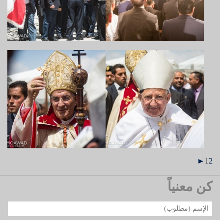
►
1
2
كن معنياً