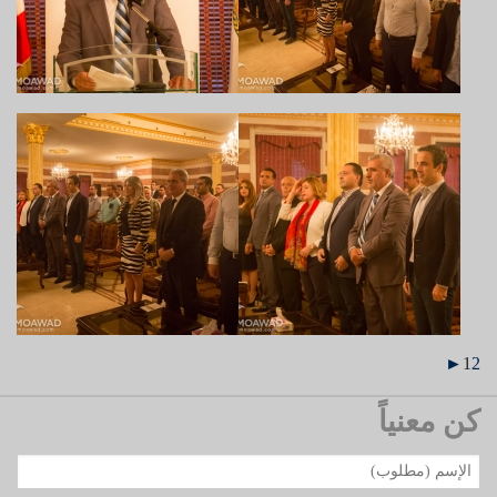
►
1
2
كن معنياً