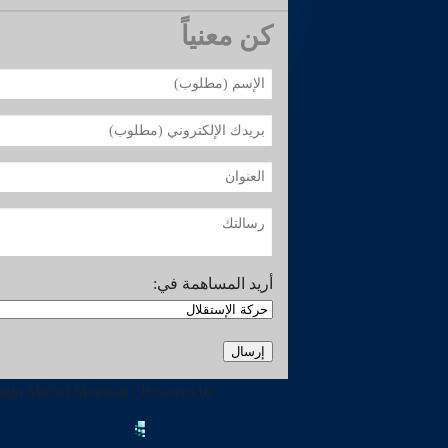
كن معنياً
أريد المساهمة في:
ight Michel Moawad - Powered by
Revotips
RevoTips