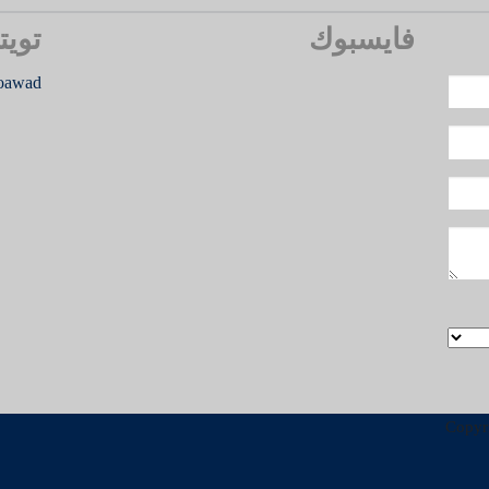
فايسبوك
تويت
oawad
Copyr