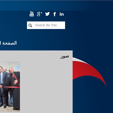
الصفحة ال
صور