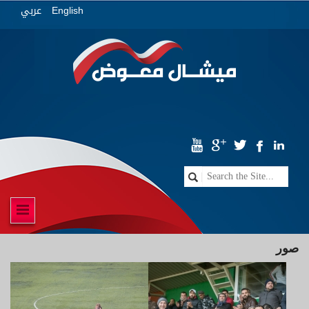
عربي
English
صور