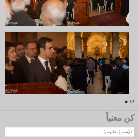
►
1
2
كن معنياً