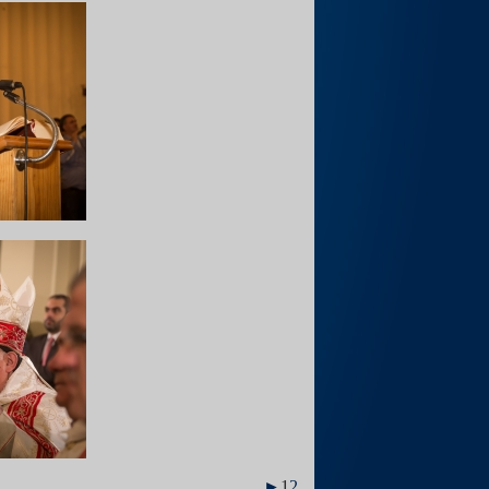
►
1
2