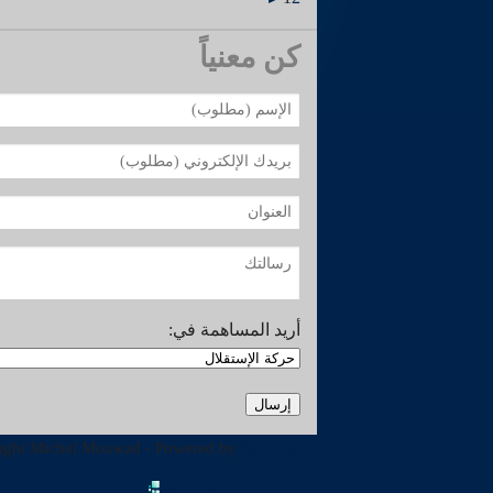
كن معنياً
أريد المساهمة في:
ight Michel Moawad - Powered by
Revotips