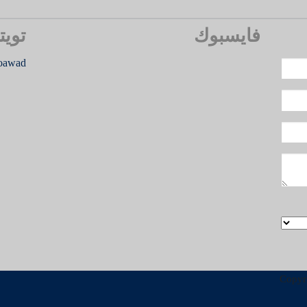
فايسبوك
تويت
oawad
Copyr