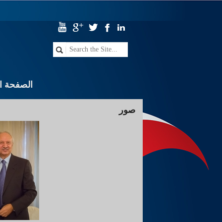
الصفحة ال
صور