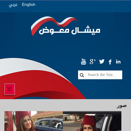
عربي
English
صور