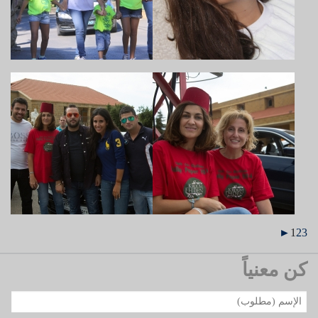
►
1
2
3
كن معنياً