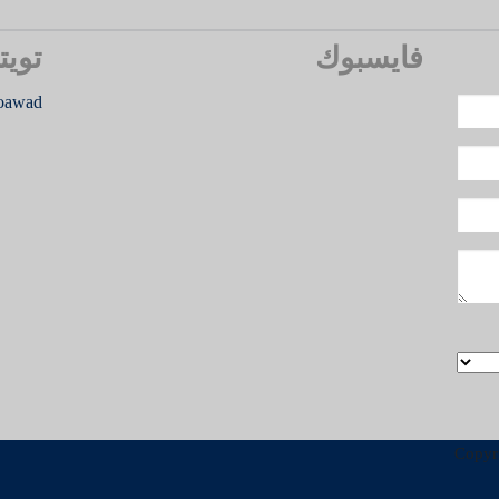
فايسبوك
تويت
oawad
Copyr