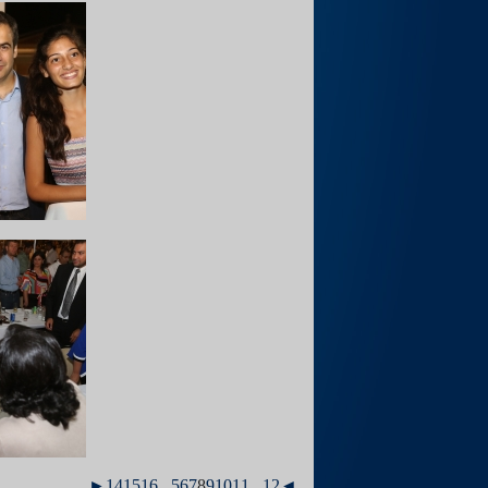
►
14
15
16
...
5
6
7
8
9
10
11
...
1
2
◄