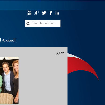
الصفحة ال
صور