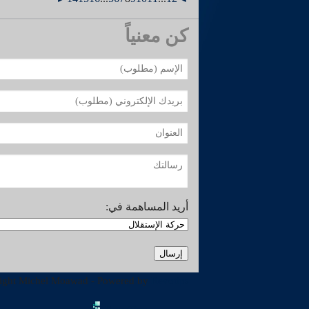
كن معنياً
أريد المساهمة في:
ight Michel Moawad - Powered by
Revotips