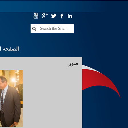
الصفحة ال
صور