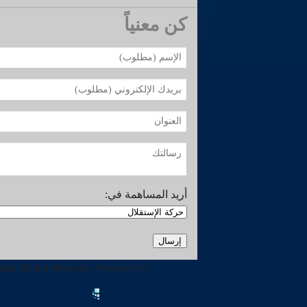
كن معنياً
أريد المساهمة في:
ight Michel Moawad - Powered by
Revotips
RevoTips