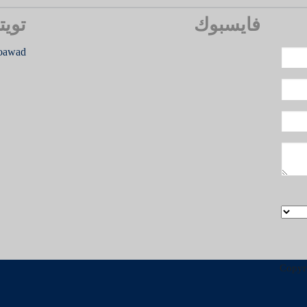
فايسبوك
تويت
oawad
Copyr