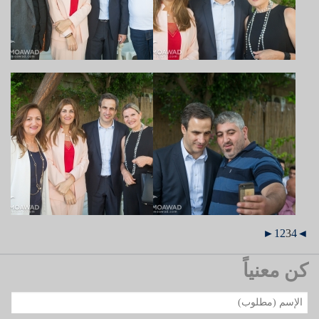
►
1
2
3
4
◄
كن معنياً