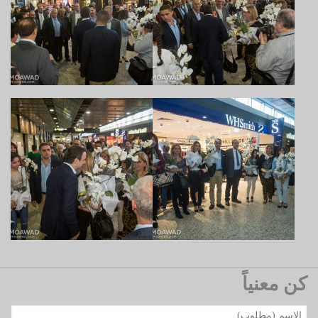
كن معنياً