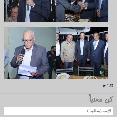
►
1
2
3
كن معنياً